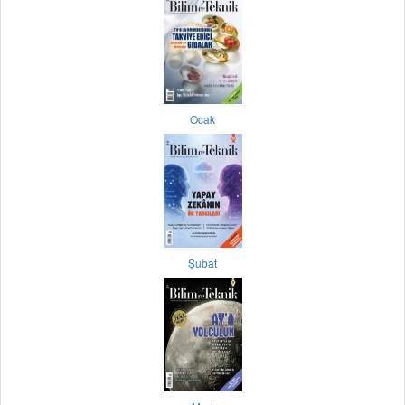
Ocak
Şubat