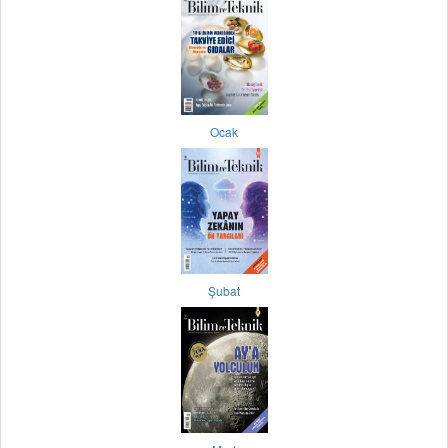
Ocak
Şubat