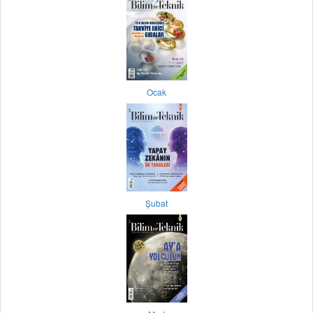
Ocak
Şubat