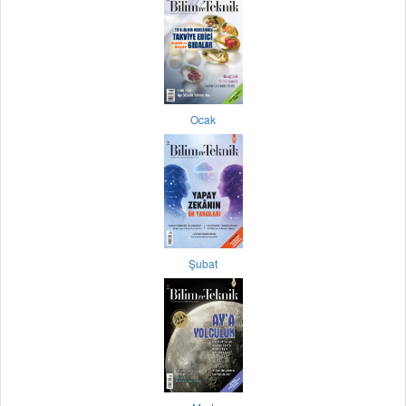
Ocak
Şubat