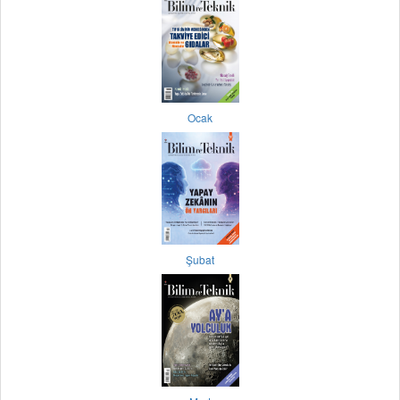
Ocak
Şubat