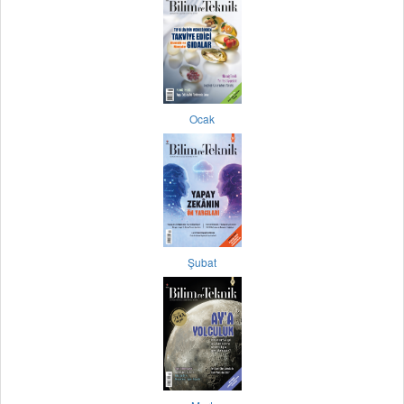
Ocak
Şubat