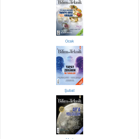
Ocak
Şubat