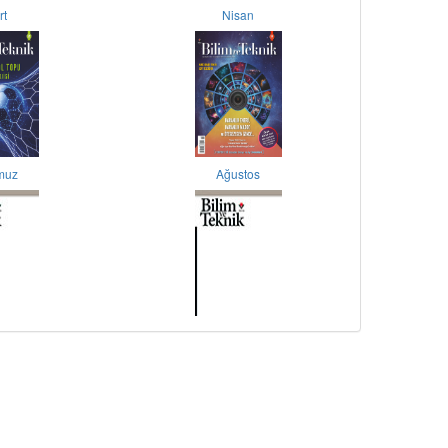
rt
Nisan
muz
Ağustos