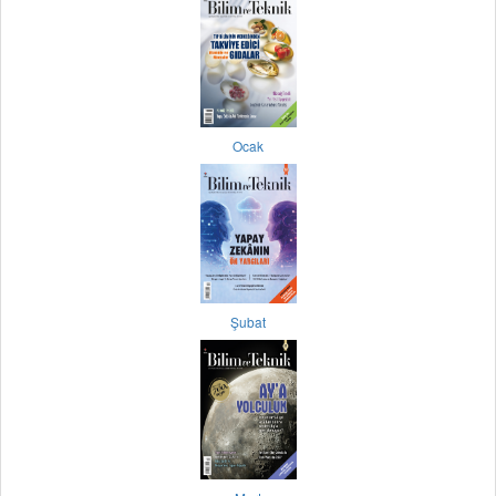
Ocak
Şubat