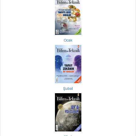
Ocak
Şubat