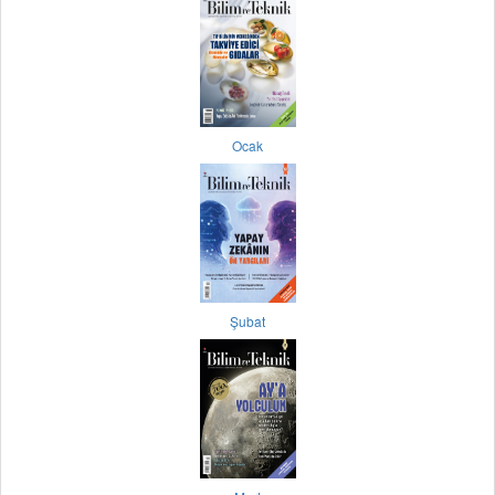
Ocak
Şubat