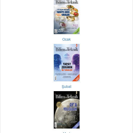
Ocak
Şubat