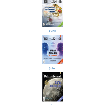
Ocak
Şubat