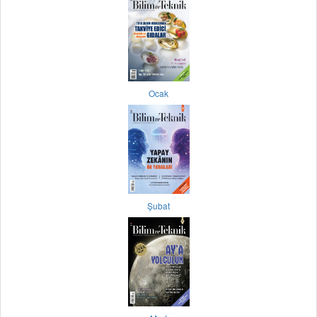
Ocak
Şubat