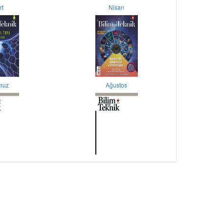
rt
Nisan
muz
Ağustos