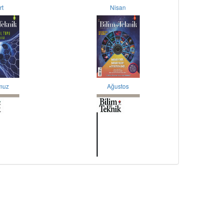
rt
Nisan
muz
Ağustos