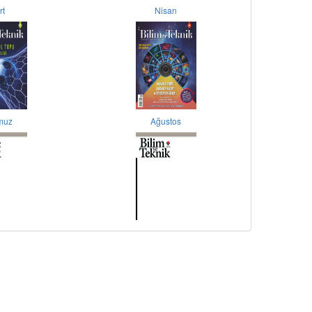
rt
Nisan
muz
Ağustos