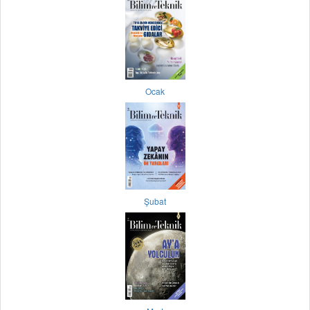
Ocak
Şubat