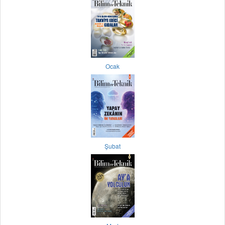
Ocak
Şubat