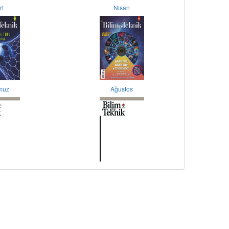
rt
Nisan
muz
Ağustos