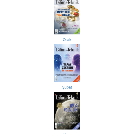
Ocak
Şubat