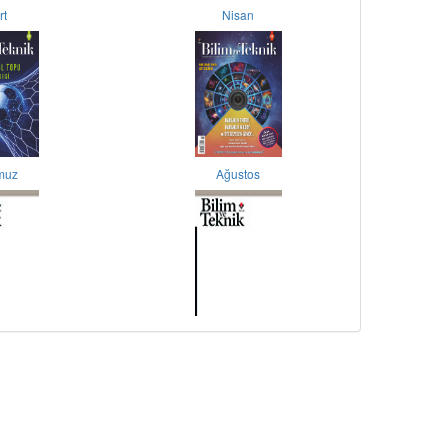
rt
Nisan
muz
Ağustos