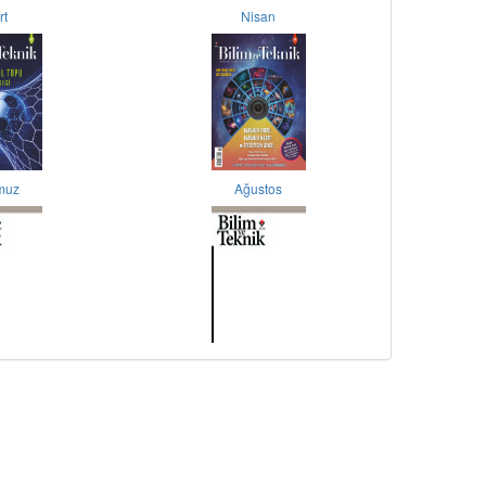
rt
Nisan
muz
Ağustos