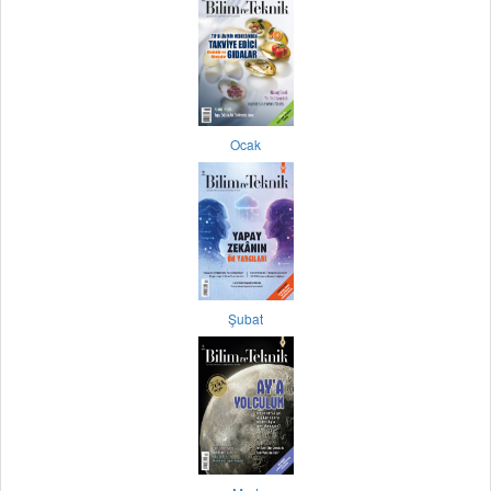
Ocak
Şubat