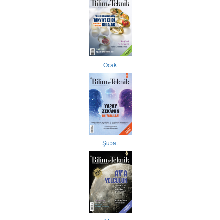
Ocak
Şubat