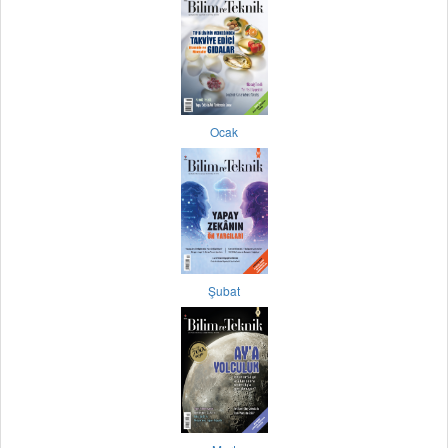
Ocak
Şubat