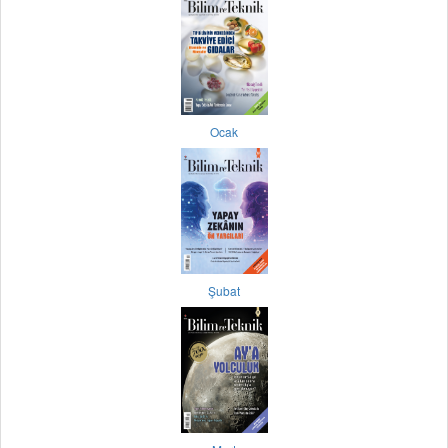
Ocak
Şubat