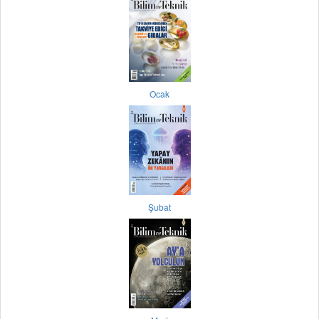
Ocak
Şubat