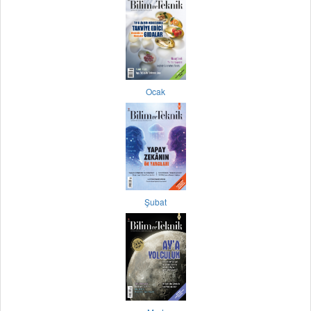
Ocak
Şubat