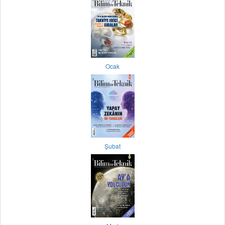
Ocak
Şubat