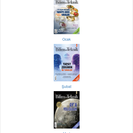
Ocak
Şubat