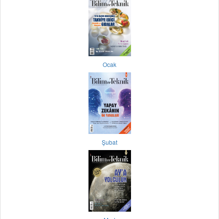
Ocak
Şubat