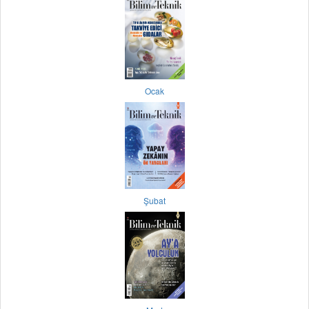
Ocak
Şubat