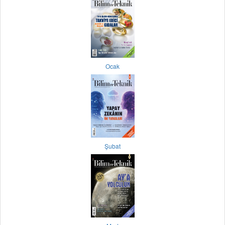
Ocak
Şubat