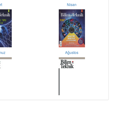
rt
Nisan
muz
Ağustos