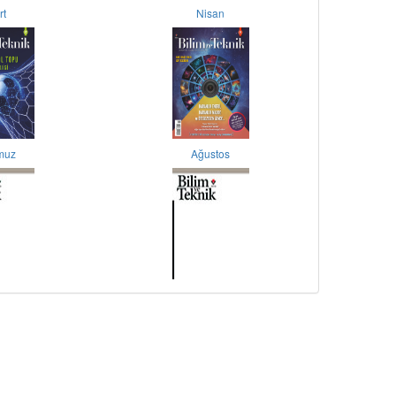
rt
Nisan
muz
Ağustos