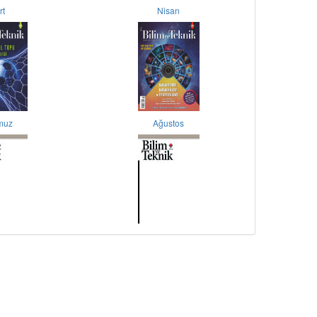
rt
Nisan
muz
Ağustos