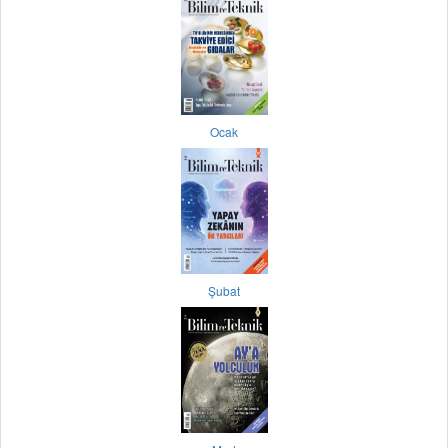
Ocak
Şubat