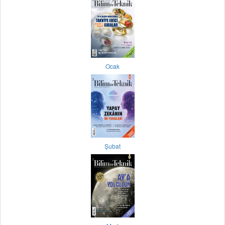
Ocak
Şubat