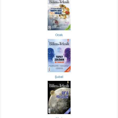
Ocak
Şubat