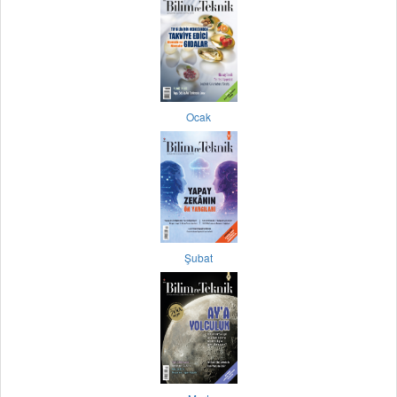
Ocak
Şubat