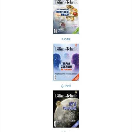
Ocak
Şubat