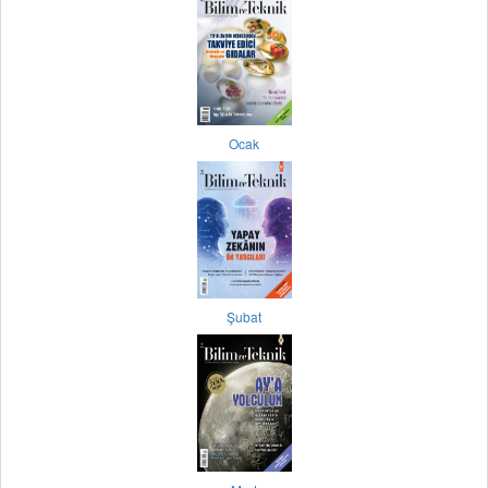
Ocak
Şubat