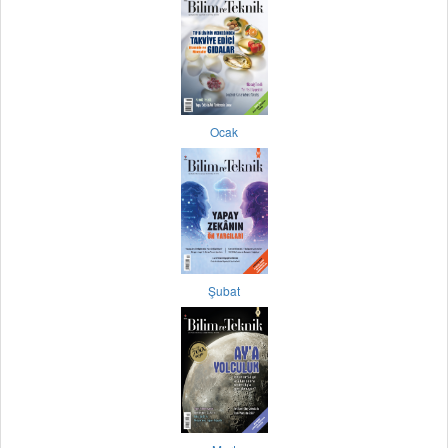
Ocak
Şubat