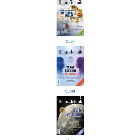
Ocak
Şubat