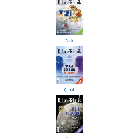
Ocak
Şubat