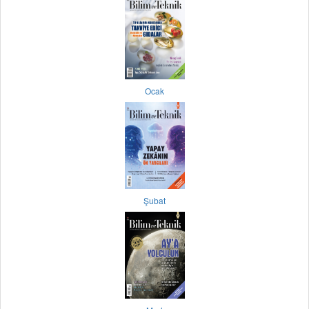
Ocak
Şubat