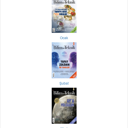
Ocak
Şubat