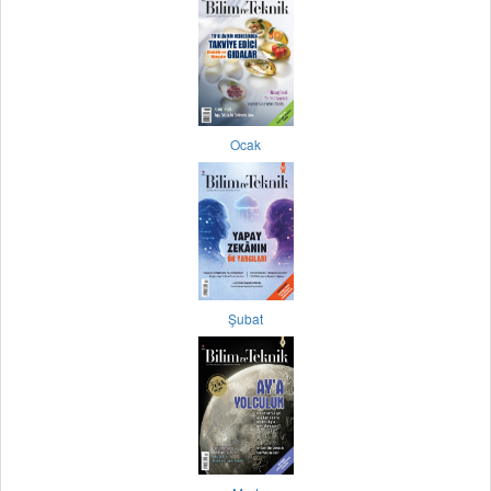
Ocak
Şubat