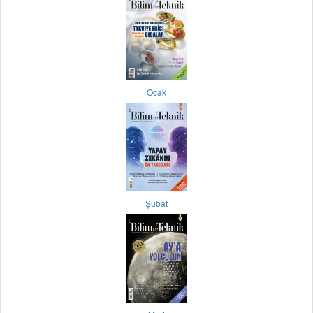
Ocak
Şubat